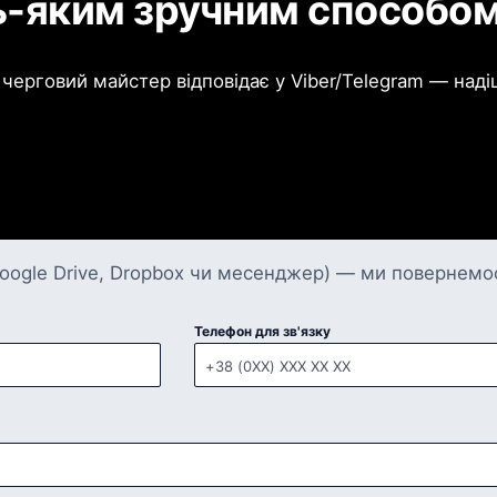
ь-яким зручним способо
черговий майстер відповідає у Viber/Telegram — надіш
ogle Drive, Dropbox чи месенджер) — ми повернемося
Телефон для зв'язку