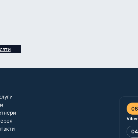
сати
слуги
ни
06
ртнери
Viber
лерея
нтакти
04