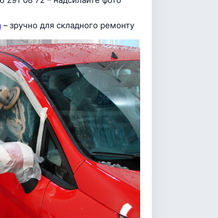
6 291 08 72 – надсилайте фото
a
– зручно для складного ремонту