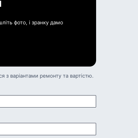
м
літь фото, і зранку дамо
 з варіантами ремонту та вартістю.