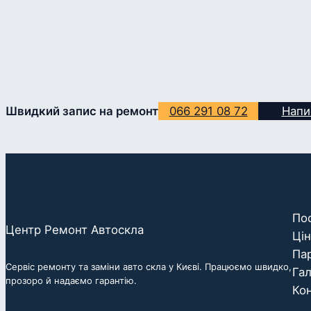
Швидкий запис на ремонт
066 291 08 72
Напи
По
Центр Ремонт Автоскла
Ці
Па
Сервіс ремонту та заміни авто скла у Києві. Працюємо швидко,
Га
прозоро й надаємо гарантію.
Ко