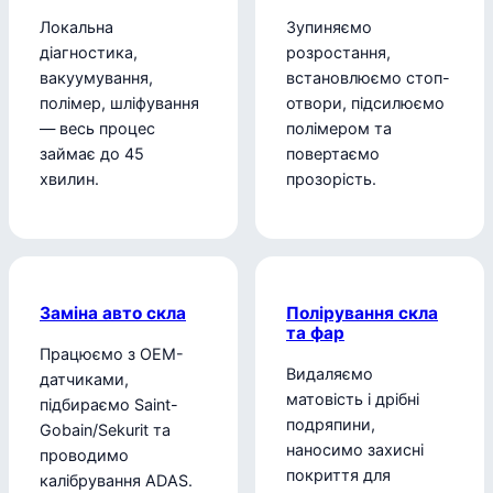
Локальна
Зупиняємо
діагностика,
розростання,
вакуумування,
встановлюємо стоп-
полімер, шліфування
отвори, підсилюємо
— весь процес
полімером та
займає до 45
повертаємо
хвилин.
прозорість.
Заміна авто скла
Полірування скла
та фар
Працюємо з OEM-
Видаляємо
датчиками,
матовість і дрібні
підбираємо Saint-
подряпини,
Gobain/Sekurit та
наносимо захисні
проводимо
покриття для
калібрування ADAS.